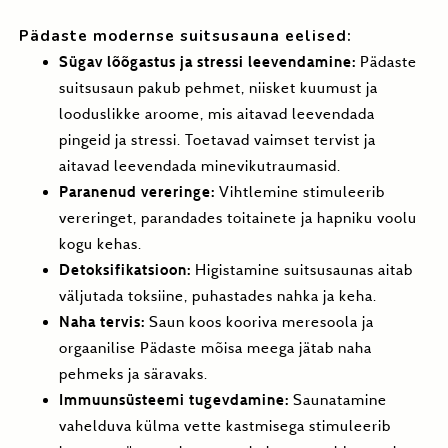
Pädaste modernse suitsusauna eelised:
Sügav lõõgastus ja stressi leevendamine:
Pädaste
suitsusaun pakub pehmet, niisket kuumust ja
looduslikke aroome, mis aitavad leevendada
pingeid ja stressi. Toetavad vaimset tervist ja
aitavad leevendada minevikutraumasid.
Paranenud vereringe:
Vihtlemine stimuleerib
vereringet, parandades toitainete ja hapniku voolu
kogu kehas.
Detoksifikatsioon:
Higistamine suitsusaunas aitab
väljutada toksiine, puhastades nahka ja keha.
Naha tervis:
Saun koos kooriva meresoola ja
orgaanilise Pädaste mõisa meega jätab naha
pehmeks ja säravaks.
Immuunsüsteemi tugevdamine:
Saunatamine
vahelduva külma vette kastmisega stimuleerib