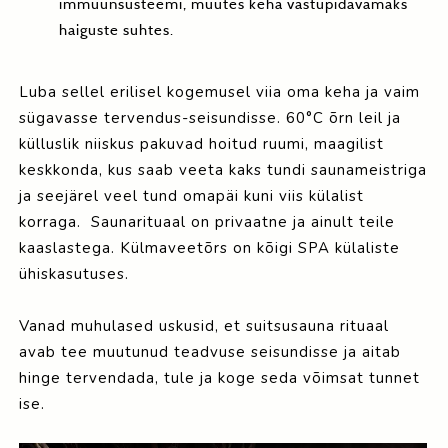
immuunsüsteemi, muutes keha vastupidavamaks
haiguste suhtes.
Luba sellel erilisel kogemusel viia oma keha ja vaim
sügavasse tervendus-seisundisse. 60°C õrn leil ja
külluslik niiskus pakuvad hoitud ruumi, maagilist
keskkonda, kus saab veeta kaks tundi saunameistriga
ja seejärel veel tund omapäi kuni viis külalist
korraga. Saunarituaal on privaatne ja ainult teile
kaaslastega. Külmaveetõrs on kõigi SPA külaliste
ühiskasutuses.
Vanad muhulased uskusid, et suitsusauna rituaal
avab tee muutunud teadvuse seisundisse ja aitab
hinge tervendada, tule ja koge seda võimsat tunnet
ise.