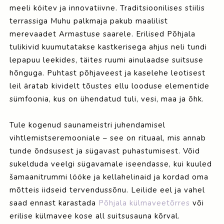
meeli köitev ja innovatiivne. Traditsioonilises stiilis
terrassiga Muhu palkmaja pakub maalilist
merevaadet Armastuse saarele. Erilised Põhjala
tulikivid kuumutatakse kastkerisega ahjus neli tundi
lepapuu leekides, täites ruumi ainulaadse suitsuse
hõnguga. Puhtast põhjaveest ja kaselehe leotisest
leil äratab kividelt tõustes ellu looduse elementide
sümfoonia, kus on ühendatud tuli, vesi, maa ja õhk.
Tule kogenud saunameistri juhendamisel
vihtlemistseremooniale – see on rituaal, mis annab
tunde õndsusest ja sügavast puhastumisest. Võid
sukelduda veelgi sügavamale iseendasse, kui kuuled
šamaanitrummi lööke ja kellahelinaid ja kordad oma
mõtteis iidseid tervendussõnu. Leilide eel ja vahel
saad ennast karastada
Põhjala külmaveetõrres
või
erilise külmavee kose all suitsusauna kõrval.