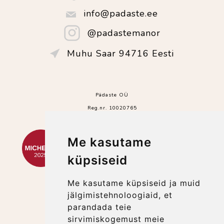
info@padaste.ee
@padastemanor
Muhu Saar 94716 Eesti
Pädaste OÜ
Reg.nr. 10020765
Me kasutame
küpsiseid
Me kasutame küpsiseid ja muid
jälgimistehnoloogiaid, et
parandada teie
sirvimiskogemust meie