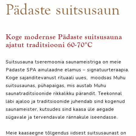
Pädaste suitsusaun
Koge modernse Pädaste suitsusauna
ajatut traditsiooni 60-70°C
Suitsusauna tseremoonia saunameistriga on meie
Pädaste SPA ainulaadne elamus – signatuurteraapia.
Koge sajanditevanust rituaali uues, moodsas Muhu
suitsusaunas, pühapaigas, mis austab Muhu
saunatraditsioonide rikkalikku pärandit. Teekonnal
läbi ajaloo ja traditsioonide juhendab sind kogenud
saunameister, kutsudes sind kaasa üle aegade
sügavale ja tervendavale rännakule iseendasse.
Meie kaasaegne tõlgendus iidsest suitsusaunast on