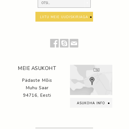
liitu meie uudiskirjaga
MEIE ASUKOHT
Pädaste Mõis
Muhu Saar
94716, Eesti
asukoha info